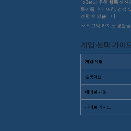
1xBet의
추천 항목
섹션은
들어줍니다. 또한, 검색 
견할 수 있습니다.
>> 최고의 카지노 경험을
게임 선택 가이드
게임 유형
슬롯머신
테이블 게임
라이브 카지노