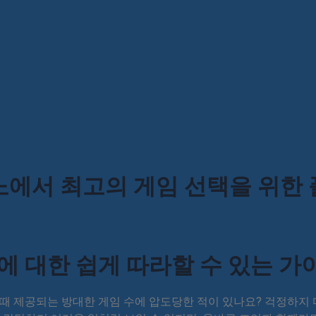
지노에서 최고의 게임 선택을 위한
에 대한 쉽게 따라할 수 있는 가
때 제공되는 방대한 게임 수에 압도당한 적이 있나요? 걱정하지 