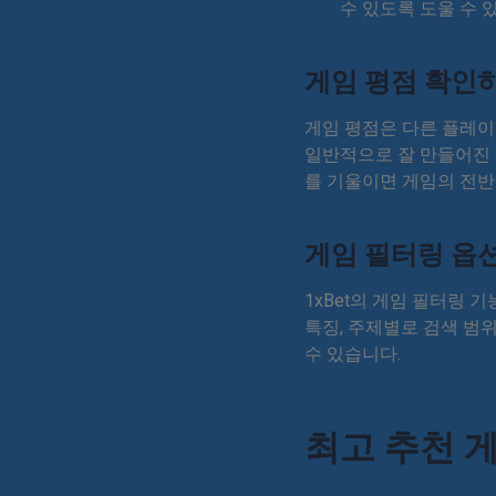
수 있도록 도울 수 
게임 평점 확인
게임 평점은 다른 플레이
일반적으로 잘 만들어진 
를 기울이면 게임의 전반
게임 필터링 옵
1xBet의 게임 필터링 
특징, 주제별로 검색 범위
수 있습니다.
최고 추천 