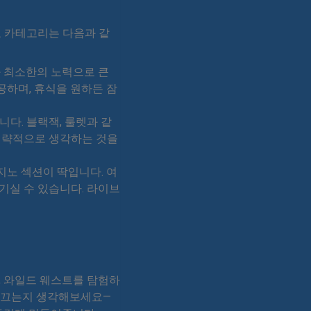
요 카테고리는 다음과 같
와 최소한의 노력으로 큰
하며, 휴식을 원하든 잠
다. 블랙잭, 룰렛과 같
전략적으로 생각하는 것을
지노 섹션이 딱입니다. 여
기실 수 있습니다. 라이브
, 와일드 웨스트를 탐험하
를 끄는지 생각해보세요—