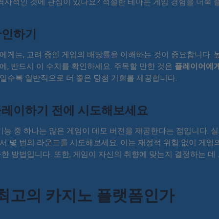
더 역사적인 것에 관심이 있나요? 적절한 테마는 게임 경험을 더욱
확인하기
에게는, 고려 중인 게임의 배당률을 이해하는 것이 중요합니다. 
에, 반드시 이 수치를 확인하세요. 주목할 만한 것은
플레이어에게 
게임일수록 일반적으로 더 좋은 당첨 기회를 제공합니다.
 플레이하기 전에 시도해보세요
 기능 중 하나는 많은 게임이 데모 버전을 제공한다는 점입니다. 
서 몇 번의 라운드를 시도해보세요. 이는 재정적 위험 없이 게임의
륭한 방법입니다. 또한, 게임이 자신의 취향에 맞는지 결정하는 데
이 최고의 카지노 플랫폼인가