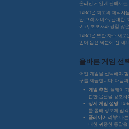
온라인 게임에 관해서는,
1xBet은 최고의 제작
난 고객 서비스, 관대한 
이고, 초보자와 경험 많
1xBet은 또한 자주 
언어 옵션 덕분에 전 세
올바른 게임 선
어떤 게임을 선택해야 할지
구를 제공합니다. 다음과
게임 추천
: 플레이 
합한 옵션을 강조하
상세 게임 설명
: 1
를 통해 정보에 입각
플레이어 리뷰
: 다
대한 귀중한 통찰을 