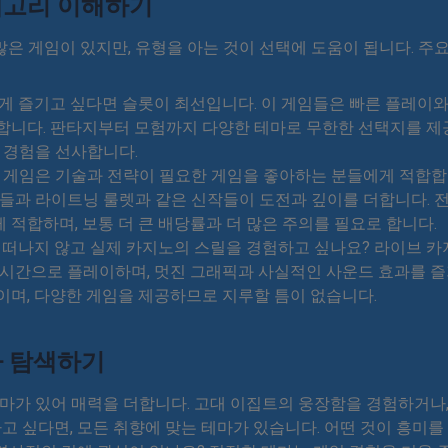
테고리 이해하기
은 게임이 있지만, 유형을 아는 것이 선택에 도움이 됩니다. 주
하게 즐기고 싶다면 슬롯이 최선입니다. 이 게임들은 빠른 플레이
합니다. 판타지부터 모험까지 다양한 테마로 무한한 선택지를 제공
 경험을 선사합니다.
게임은 기술과 전략이 필요한 게임을 좋아하는 분들에게 적합합니
임들과 라이트닝 룰렛과 같은 신작들이 도전과 깊이를 더합니다. 
적합하며, 보통 더 큰 배당률과 더 많은 주의를 필요로 합니다.
을 떠나지 않고 실제 카지노의 스릴을 경험하고 싶나요? 라이브 카
실시간으로 플레이하며, 멋진 그래픽과 사실적인 사운드 효과를 즐
이며, 다양한 게임을 제공하므로 지루할 틈이 없습니다.
마 탐색하기
마가 있어 매력을 더합니다. 고대 이집트의 웅장함을 경험하거나
나고 싶다면, 모든 취향에 맞는 테마가 있습니다. 어떤 것이 흥미