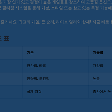
 가장 인기 있고 평점이 높은 게임들을 강조하여 고품질 옵션으
및 필터링 시스템을 통해 기분, 스타일 또는 찾고 있는 특정 기능
 즐기세요, 최고의 게임, 큰 승리, 라이브 딜러와 함께! 지금 바
 표
기분
지급률
편안함, 빠름
다양함
전략적, 도전적
높음
실제 경험
중간에서 높