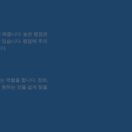
 해줍니다. 높은 평점은
 있습니다. 평점에 주의
다.
는 역할을 합니다. 장르,
등 원하는 것을 쉽게 찾을