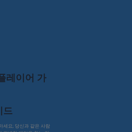
 플레이어 가
이드
마세요; 당신과 같은 사람