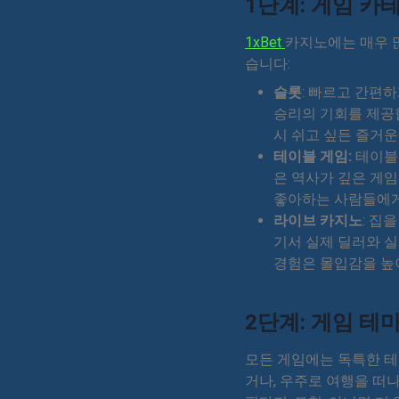
1단계: 게임 카
1xBet
카지노에는 매우 많
습니다:
슬롯
: 빠르고 간편
승리의 기회를 제공
시 쉬고 싶든 즐거운
테이블 게임:
테이블 
은 역사가 깊은 게
좋아하는 사람들에게 
라이브 카지노
: 집
기서 실제 딜러와 
경험은 몰입감을 높
2단계: 게임 테
모든 게임에는 독특한 테
거나, 우주로 여행을 떠