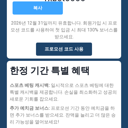
복사
2026년 12월 31일까지 유효합니다. 회원가입 시 프로
모션 코드를 사용하여 첫 입금 시 최대 130% 보너스를
받으세요.
프로모션 코드 사용
한정 기간 특별 혜택
스포츠 베팅 캐시백:
일시적으로 스포츠 베팅에 대한
특별 캐시백을 제공합니다. 손실을 최소화하고 성공의
새로운 기회를 잡으세요.
추가 예치금 보너스:
프로모션 기간 동안 예치금을 하
면 추가 보너스를 받으세요. 잔액을 늘리고 더 많은 승
리 가능성을 열어보세요!