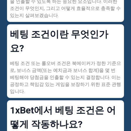
을 인출할 수 있도록 하는 중요한 요소입니다. 이러한
조건이 무엇인지, 그리고 어떻게 효율적으로 충족할 수
있는지 살펴보겠습니다.
베팅 조건이란 무엇인가
요?
베팅 조건 또는 롤오버 조건은 북메이커가 정한 기준으
로, 보너스 금액(또는 예치금과 보너스 합계)을 몇 번
베팅해야 당첨금을 인출할 수 있는지 결정합니다. 이는
공정하고 책임감 있는 게임을 보장하기 위한 표준 관행
입니다.
1xBet에서 베팅 조건은 어
떻게 작동하나요?