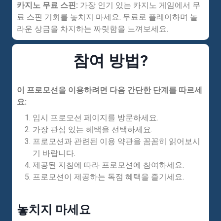
카지노 무료 스핀:
가장 인기 있는 카지노 게임에서 무
료 스핀 기회를 놓치지 마세요. 무료로 플레이하며 놀
라운 상금을 차지하는 짜릿함을 느껴보세요.
참여 방법?
이 프로모션을 이용하려면 다음 간단한 단계를 따르세
요:
임시 프로모션 페이지를 방문하세요.
가장 관심 있는 혜택을 선택하세요.
프로모션과 관련된 이용 약관을 꼼꼼히 읽어보시
기 바랍니다.
제공된 지침에 따라 프로모션에 참여하세요.
프로모션이 제공하는 독점 혜택을 즐기세요.
놓치지 마세요