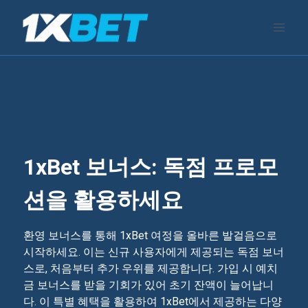
내
용
으
로
건
너
뛰
기
1xBet 보너스: 독점 프로모
션을 활용하세요
환영 보너스를 통해 1xBet 여정을 올바른 발걸음으로
시작하세요. 이는 신규 사용자에게 제공되는 독점 보너
스로, 처음부터 추가 우위를 제공합니다. 가입 시 예치
금 보너스를 받을 기회가 있어 초기 잔액이 늘어납니
다. 이 특별 혜택을 활용하여 1xBet에서 제공하는 다양