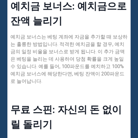
예치금 보너스: 예치금으로
잔액 늘리기
예치금 보너스는 베팅 계좌에 자금을 추가할 때 보상하
는 훌륭한 방법입니다. 적격한 예치금을 할 경우, 예치
금의 일정 비율을 보너스로 받게 됩니다. 이 추가 금액
은 베팅을 늘리는 데 사용하여 당첨 확률을 크게 높일
수 있습니다. 예를 들어, 100파운드를 예치하고 100%
예치금 보너스에 해당한다면, 베팅 잔액이 200파운드
로 늘어납니다.
무료 스핀: 자신의 돈 없이
릴 돌리기