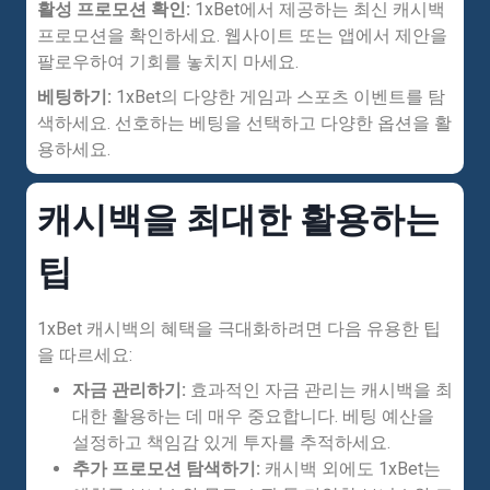
활성 프로모션 확인:
1xBet에서 제공하는 최신 캐시백
프로모션을 확인하세요. 웹사이트 또는 앱에서 제안을
팔로우하여 기회를 놓치지 마세요.
베팅하기:
1xBet의 다양한 게임과 스포츠 이벤트를 탐
색하세요. 선호하는 베팅을 선택하고 다양한 옵션을 활
용하세요.
캐시백을 최대한 활용하는
팁
1xBet 캐시백의 혜택을 극대화하려면 다음 유용한 팁
을 따르세요:
자금 관리하기:
효과적인 자금 관리는 캐시백을 최
대한 활용하는 데 매우 중요합니다. 베팅 예산을
설정하고 책임감 있게 투자를 추적하세요.
추가 프로모션 탐색하기:
캐시백 외에도 1xBet는