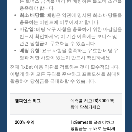
은 보너스 금액을 여러 번 베팅하는 롤오버 조건을
충족해야 합니다.
최소 배당률:
배팅은 약관에 명시된 최소 배당률을
충족하는 이벤트에 이루어져야 합니다.
마감일:
베팅 요구 사항을 충족하기 위한 마감일을
반드시 확인하세요; 이 기간 이후에는 보너스 및
관련 당첨금이 무효화될 수 있습니다.
베팅 유형:
요구 사항을 충족하는 유효한 베팅 유
형과 제한 사항이 있는지 반드시 확인하세요.
전체 1xBet 이용 약관을 검토하는 것이 필수적입니다.
이렇게 하면 모든 규칙을 준수하고 프로모션을 최대한
활용하여 당첨금을 극대화할 수 있습니다.
챔피언스 리그
예측을 하고 R$3,000 잭
팟에 당첨되세요
200% 수익
1xGames를 플레이하고
당첨금을 두 배로 늘리세