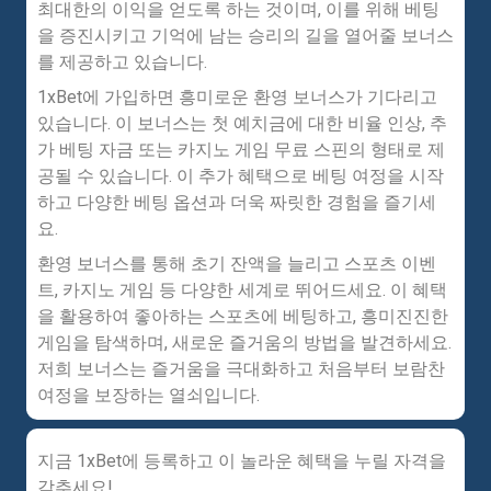
최대한의 이익을 얻도록 하는 것이며, 이를 위해 베팅
을 증진시키고 기억에 남는 승리의 길을 열어줄 보너스
를 제공하고 있습니다.
1xBet에 가입하면 흥미로운 환영 보너스가 기다리고
있습니다. 이 보너스는 첫 예치금에 대한 비율 인상, 추
가 베팅 자금 또는 카지노 게임 무료 스핀의 형태로 제
공될 수 있습니다. 이 추가 혜택으로 베팅 여정을 시작
하고 다양한 베팅 옵션과 더욱 짜릿한 경험을 즐기세
요.
환영 보너스를 통해 초기 잔액을 늘리고 스포츠 이벤
트, 카지노 게임 등 다양한 세계로 뛰어드세요. 이 혜택
을 활용하여 좋아하는 스포츠에 베팅하고, 흥미진진한
게임을 탐색하며, 새로운 즐거움의 방법을 발견하세요.
저희 보너스는 즐거움을 극대화하고 처음부터 보람찬
여정을 보장하는 열쇠입니다.
지금 1xBet에 등록하고 이 놀라운 혜택을 누릴 자격을
갖추세요!