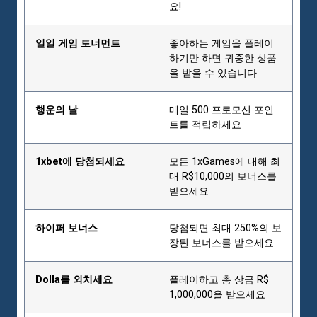
요!
일일 게임 토너먼트
좋아하는 게임을 플레이
하기만 하면 귀중한 상품
을 받을 수 있습니다
행운의 날
매일 500 프로모션 포인
트를 적립하세요
1xbet에 당첨되세요
모든 1xGames에 대해 최
대 R$10,000의 보너스를
받으세요
하이퍼 보너스
당첨되면 최대 250%의 보
장된 보너스를 받으세요
Dolla를 외치세요
플레이하고 총 상금 R$
1,000,000을 받으세요