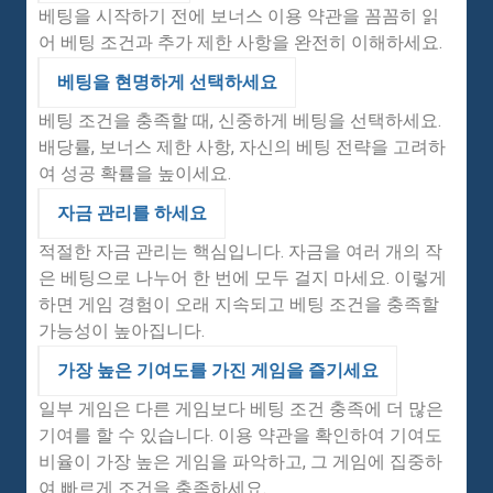
베팅을 시작하기 전에 보너스 이용 약관을 꼼꼼히 읽
어 베팅 조건과 추가 제한 사항을 완전히 이해하세요.
베팅을 현명하게 선택하세요
베팅 조건을 충족할 때, 신중하게 베팅을 선택하세요.
배당률, 보너스 제한 사항, 자신의 베팅 전략을 고려하
여 성공 확률을 높이세요.
자금 관리를 하세요
적절한 자금 관리는 핵심입니다. 자금을 여러 개의 작
은 베팅으로 나누어 한 번에 모두 걸지 마세요. 이렇게
하면 게임 경험이 오래 지속되고 베팅 조건을 충족할
가능성이 높아집니다.
가장 높은 기여도를 가진 게임을 즐기세요
일부 게임은 다른 게임보다 베팅 조건 충족에 더 많은
기여를 할 수 있습니다. 이용 약관을 확인하여 기여도
비율이 가장 높은 게임을 파악하고, 그 게임에 집중하
여 빠르게 조건을 충족하세요.