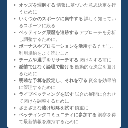
オッズを理解する
情報に基づいた意思決定を行
うために
いくつかのスポーツに集中する
詳しく知ってい
るスポーツに絞る
ベッティング履歴を追跡する
アプローチを分析
し調整するために。
ボーナスやプロモーションを活用する
ただし、
利用規約をよく読むこと
チームや選手をリサーチする
賭けをする前に
感情ではなく論理で賭ける
衝動的な決定を避け
るために
明確な予算を設定し、それを守る
資金を効果的
に管理するために
ライブベッティングを試す
試合の展開に合わせ
て賭けを調整するために
さまざまな賭け戦略を試す
慎重に
ベッティングコミュニティに参加する
洞察を得
て最新情報を維持するために