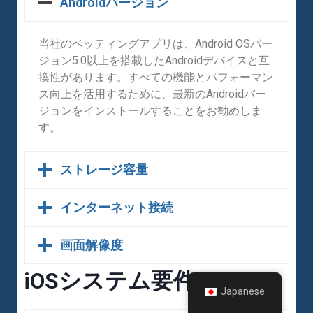
Androidバージョン
当社のベッティングアプリは、Android OSバー
ジョン5.0以上を搭載したAndroidデバイスと互
換性があります。すべての機能とパフォーマン
ス向上を活用するために、最新のAndroidバー
ジョンをインストールすることをお勧めしま
す。
ストレージ容量
インターネット接続
画面解像度
iOSシステム要件
Japanese