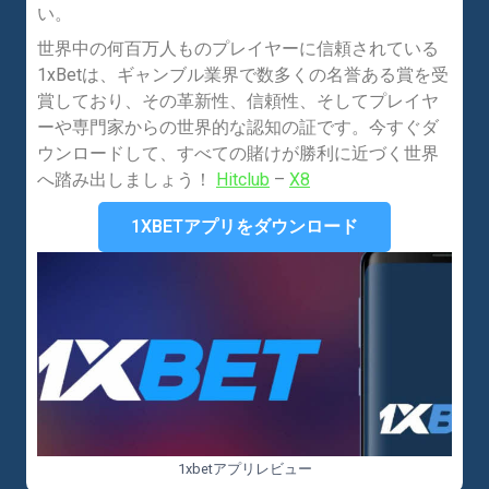
い。
世界中の何百万人ものプレイヤーに信頼されている
1xBetは、ギャンブル業界で数多くの名誉ある賞を受
賞しており、その革新性、信頼性、そしてプレイヤ
ーや専門家からの世界的な認知の証です。今すぐダ
ウンロードして、すべての賭けが勝利に近づく世界
へ踏み出しましょう！
Hitclub
–
X8
1XBETアプリをダウンロード
1xbetアプリレビュー