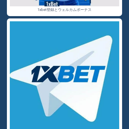
1xbet登録とウェルカムボーナス