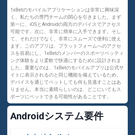
1xBetのモバイルアプリケーションは非常に興味深
く、私たちの専門チームの関心を引きました。まず
第一に、iOSとAndroidの両方のデバイスでアクセス
可能です。次に、非常に簡単に入手できます。そし
て、それだけでなく、非常にスムーズで便利に使え
ます。このアプリは、プラットフォームへのアクセ
スを容易にし、1xBetのメンバーのスポーツベッティ
ング体験をより柔軟で快適にするために設計されま
した。重要なのは、1xBetのモバイルアプリは公式サ
イトに表示されるのと同じ機能を備えているため、
デバイスを通じてベットしても何も見逃すことはあ
りません。本当に素晴らしいのは、どこにいてもス
ポーツにベットできる可能性があることです。
Androidシステム要件