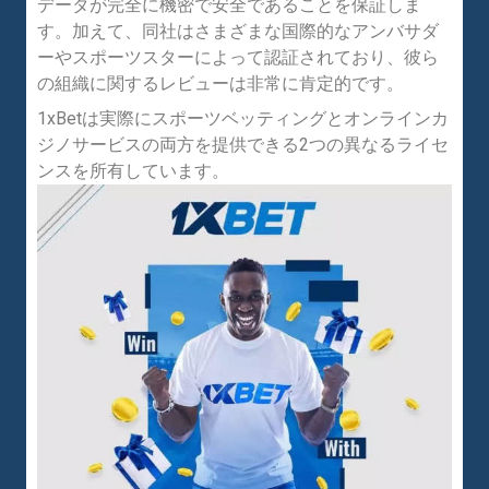
データが完全に機密で安全であることを保証しま
す。加えて、同社はさまざまな国際的なアンバサダ
ーやスポーツスターによって認証されており、彼ら
の組織に関するレビューは非常に肯定的です。
1xBetは実際にスポーツベッティングとオンラインカ
ジノサービスの両方を提供できる2つの異なるライセ
ンスを所有しています。