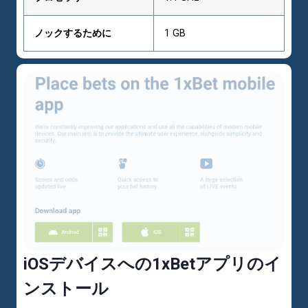
ノックするために
1 GB
iOSデバイスへの1xBetアプリのイ
ンストール