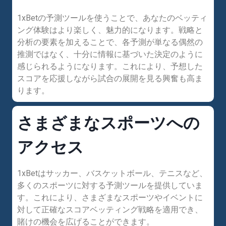
1xBetの予測ツールを使うことで、あなたのベッティ
ング体験はより楽しく、魅力的になります。戦略と
分析の要素を加えることで、各予測が単なる偶然の
推測ではなく、十分に情報に基づいた決定のように
感じられるようになります。これにより、予想した
スコアを応援しながら試合の展開を見る興奮も高ま
ります。
さまざまなスポーツへの
アクセス
1xBetはサッカー、バスケットボール、テニスなど、
多くのスポーツに対する予測ツールを提供していま
す。これにより、さまざまなスポーツやイベントに
対して正確なスコアベッティング戦略を適用でき、
賭けの機会を広げることができます。