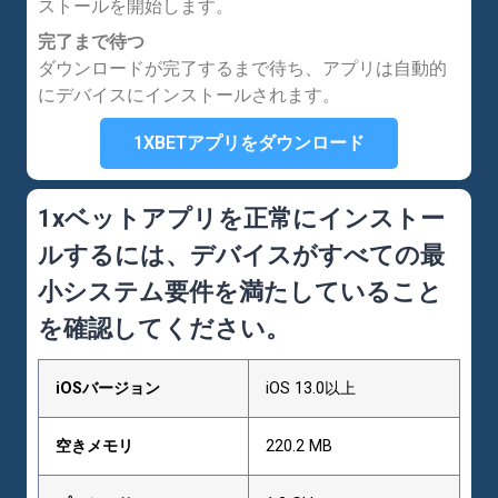
ストールを開始します。
完了まで待つ
ダウンロードが完了するまで待ち、アプリは自動的
にデバイスにインストールされます。
1XBETアプリをダウンロード
1xベットアプリを正常にインストー
ルするには、デバイスがすべての最
小システム要件を満たしていること
を確認してください。
iOSバージョン
iOS 13.0以上
空きメモリ
220.2 MB