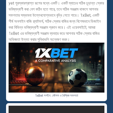
yet পুরস্কারপ্রাপ্ত রূপের মধ্যে একটি। একটি ম্যাচের সঠিক চূড়ান্ত স্কোর
ভবিষ্যদ্বাণী করা বেশ কঠিন হতে পারে, তবে সঠিক সরঞ্জাম থাকলে আপনার
সফলতার সম্ভাবনা উল্লেখযোগ্যভাবে বৃদ্ধি পেতে পারে। 1xBet, একটি
শীর্ষ অনলাইন বাজি প্ল্যাটফর্ম, সঠিক স্কোর বাজির জন্য বিশেষভাবে ডিজাইন
করা বিভিন্ন ভবিষ্যদ্বাণী সরঞ্জাম প্রদান করে। এই ওয়েবসাইটে, আমরা
1xBet এর ভবিষ্যদ্বাণী সরঞ্জাম ব্যবহার করে আপনার সঠিক স্কোর বাজির
অভিজ্ঞতা উন্নত করার সুবিধাগুলি অন্বেষণ করব।
1xBet লগইন: কৌশল ও বৈশ্বিক সফলতা