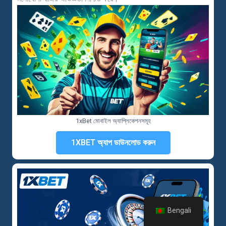
1xBet মোবাইল অ্যাপ্লিকেশনসমূহ
1XBET অ্যাপ ডাউনলোড করুন
Bengali