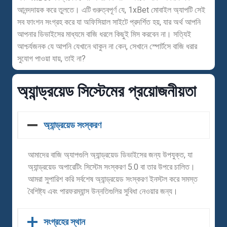
আনন্দদায়ক করে তুলতে। এটি গুরুত্বপূর্ণ যে, 1xBet মোবাইল অ্যাপটি সেই
সব ফাংশন সংগ্রহ করে যা অফিসিয়াল সাইটে প্রদর্শিত হয়, যার অর্থ আপনি
আপনার ডিভাইসের মাধ্যমে বাজি ধরলে কিছুই মিস করবেন না। সত্যিই
আশ্চর্যজনক যে আপনি যেখানে থাকুন না কেন, সেখানে স্পোর্টসে বাজি ধরার
সুযোগ পাওয়া যায়, তাই না?
অ্যান্ড্রয়েড সিস্টেমের প্রয়োজনীয়তা
অ্যান্ড্রয়েড সংস্করণ
আমাদের বাজি অ্যাপগুলি অ্যান্ড্রয়েড ডিভাইসের জন্য উপযুক্ত, যা
অ্যান্ড্রয়েড অপারেটিং সিস্টেম সংস্করণ 5.0 বা তার উপরে চালিত।
আমরা সুপারিশ করি সর্বশেষ অ্যান্ড্রয়েড সংস্করণ ইনস্টল করে সমস্ত
বৈশিষ্ট্য এবং পারফরম্যান্স উন্নতিগুলির সুবিধা নেওয়ার জন্য।
সংগ্রহের স্থান