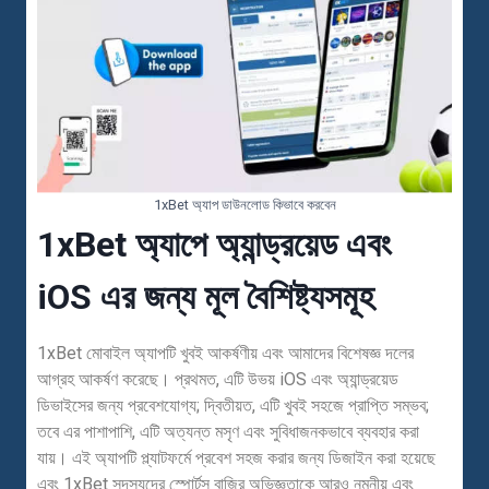
1xBet অ্যাপ ডাউনলোড কিভাবে করবেন
1xBet অ্যাপে অ্যান্ড্রয়েড এবং
iOS এর জন্য মূল বৈশিষ্ট্যসমূহ
1xBet মোবাইল অ্যাপটি খুবই আকর্ষণীয় এবং আমাদের বিশেষজ্ঞ দলের
আগ্রহ আকর্ষণ করেছে। প্রথমত, এটি উভয় iOS এবং অ্যান্ড্রয়েড
ডিভাইসের জন্য প্রবেশযোগ্য; দ্বিতীয়ত, এটি খুবই সহজে প্রাপ্তি সম্ভব;
তবে এর পাশাপাশি, এটি অত্যন্ত মসৃণ এবং সুবিধাজনকভাবে ব্যবহার করা
যায়। এই অ্যাপটি প্ল্যাটফর্মে প্রবেশ সহজ করার জন্য ডিজাইন করা হয়েছে
এবং 1xBet সদস্যদের স্পোর্টস বাজির অভিজ্ঞতাকে আরও নমনীয় এবং