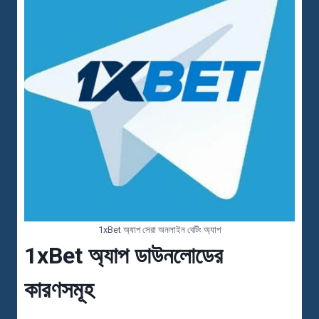
1xBet অ্যাপ সেরা অনলাইন বেটিং অ্যাপ
1xBet অ্যাপ ডাউনলোডের
কারণসমূহ