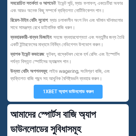
সময়োচিত সতর্কতা ও আপডেট
: ইভেন্ট সূচি, ম্যাচ ফলাফল, একচেটিয়া অফার
এবং আরও অনেক কিছু সম্পর্কে ব্যক্তিগত নোটিফিকেশন পান।
রিয়েল-টাইম বেটিং সুযোগ
: ম্যাচ চলাকালীন অংশ নিন এবং ঘটমান ঘটনাগুলোর
সাথে সামঞ্জস্য রেখে ডাইনামিক বাজি ধরুন।
ব্যবহারকারী-বান্ধব ডিজাইন
: সহজে ব্যবহারযোগ্যতা এবং সন্তুষ্টির জন্য তৈরি
একটি ইন্টারফেসের মাধ্যমে নির্বিঘ্ন নেভিগেশন উপভোগ করুন।
ব্যাপক ইভেন্ট কভারেজ
: ফুটবল, বাস্কেটবল থেকে হর্স রেসিং এবং ইস্পোর্টস
পর্যন্ত বিস্তৃত স্পোর্টসের অ্যাক্সেস পান।
উন্নত বেটিং অপশনসমূহ
: লাইভ wagering, সংমিশ্রণ বাজি, এবং
ব্যক্তিগত বাজি পছন্দ সহ আধুনিক বৈশিষ্ট্যগুলি ব্যবহার করুন।
1XBET অ্যাপ ডাউনলোড করুন
আমাদের স্পোর্টস বাজি অ্যাপ
ডাউনলোডের সুবিধাসমূহ