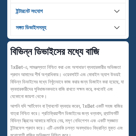
ইন্টারনেট সংযোগ
সঙ্গত ডিভাইসসমূহ
বিভিন্ন ডিভাইসের মধ্যে বাজি
1xBet-এ, সামঞ্জস্যতা নিশ্চিত করা এবং অসাধারণ ব্যবহারকারীর অভিজ্ঞতা
প্রদান আমাদের শীর্ষ অগ্রাধিকার। ওয়েবসাইট এবং মোবাইল অ্যাপ উভয়ই
বিভিন্ন ডিভাইসের মধ্যে নিখুঁতভাবে কাজ করার জন্য ডিজাইন করা হয়েছে, যা
ব্যবহারকারীদের সুবিধাজনকভাবে বাজি রাখতে সক্ষম করে, কখনোই এবং
যেকোনো জায়গা থেকে।
আপনি যদি স্মার্টফোন বা ট্যাবলেট ব্যবহার করেন, 1xBet একটি সহজ বাজির
যাত্রা নিশ্চিত করে। প্রতিক্রিয়াশীল ডিজাইনের জন্য ধন্যবাদ, প্ল্যাটফর্মটি
বিভিন্ন স্ক্রিনের আকারে মানিয়ে নেয়, মসৃণ নেভিগেশন এবং একটি স্বজ্ঞাত
ইন্টারফেস প্রদান করে। এটি এমনকি চলন্ত অবস্থায়ও বিভ্রান্তি মুক্ত এবং
মনোযোগী বাজির অভিজ্ঞতা নিশ্চিত করে।