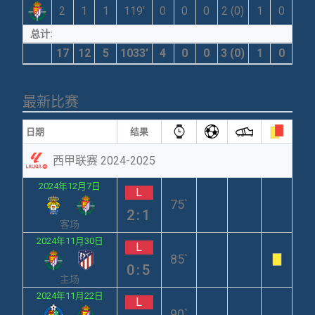
2
1
1
119′
0
0
0
2 (0)
1
0
总计:
17
12
5
1033′
4
0
0
3 (0)
1
0
最新比赛
日期
结果
西甲联赛 2024-2025
2024年12月7日
L
75`
2:1
客场
2024年11月30日
L
85`
0:5
主场
2024年11月22日
L
90`