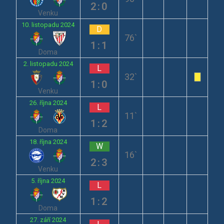
2:0
Venku
10. listopadu 2024
D
76`
1:1
Doma
2. listopadu 2024
L
32`
1:0
Venku
26. října 2024
L
11`
1:2
Doma
18. října 2024
W
16`
2:3
Venku
5. října 2024
L
1:2
Doma
27. září 2024