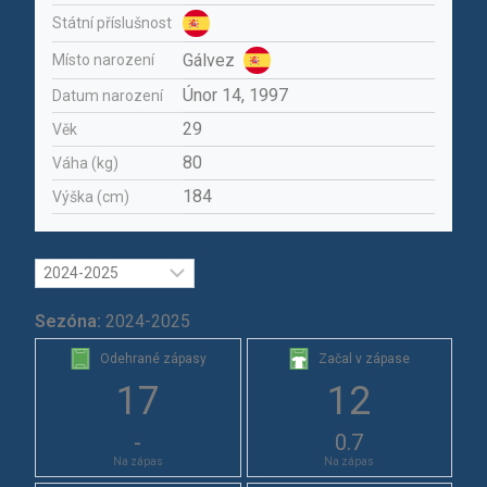
Státní příslušnost
Gálvez
Místo narození
Únor 14, 1997
Datum narození
29
Věk
80
Váha (kg)
184
Výška (cm)
Sezóna:
2024-2025
Odehrané zápasy
Začal v zápase
17
12
-
0.7
Na zápas
Na zápas