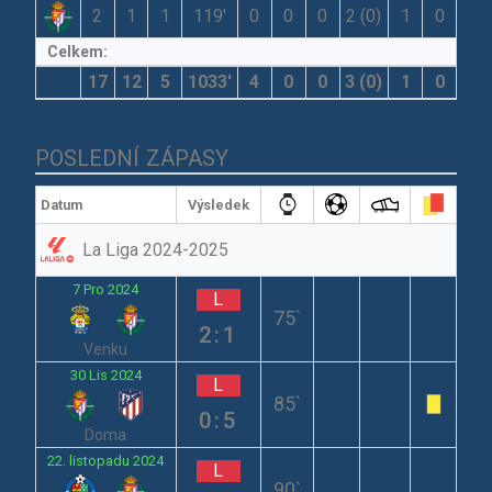
2
1
1
119′
0
0
0
2 (0)
1
0
Celkem:
17
12
5
1033′
4
0
0
3 (0)
1
0
POSLEDNÍ ZÁPASY
Datum
Výsledek
La Liga 2024-2025
7 Pro 2024
L
75`
2:1
Venku
30 Lis 2024
L
85`
0:5
Doma
22. listopadu 2024
L
90`