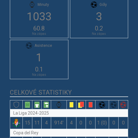
Minuty
Góly
1033
3
60.8
0.2
Na zápas
Na zápas
Asistence
1
0.1
Na zápas
CELKOVÉ STATISTIKY
La Liga 2024-2025
15
11
4
914′
4
0
0
1 (0)
0
0
Copa del Rey