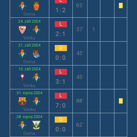
L
65`
1:2
Doma
24. září 2024
L
57`
1
2:1
Venku
21. září 2024
D
45`
0:0
Doma
15. září 2024
L
45`
3:1
Venku
31. srpna 2024
L
88`
7:0
Venku
28. srpna 2024
D
62`
0:0
Doma