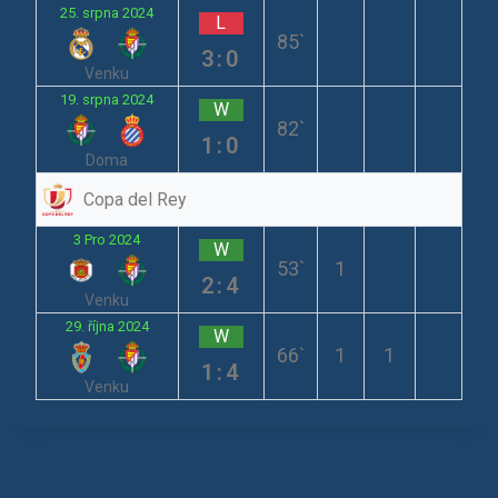
25. srpna 2024
L
85`
3:0
Venku
19. srpna 2024
W
82`
1:0
Doma
Copa del Rey
3 Pro 2024
W
53`
1
2:4
Venku
29. října 2024
W
66`
1
1
1:4
Venku