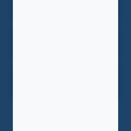
โทมัส
MARQUÉS
เปโดร
FERNÁNDEZ
ฆวน
เฮอร์นันเดซ
กองหน้า