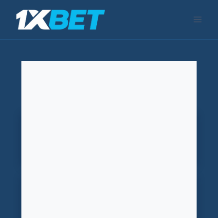
ข้าม
ไป
ยัง
เนื้อหา
ผู้รักษาประตู
W.
สเซซนี
โจน
การ์เซีย