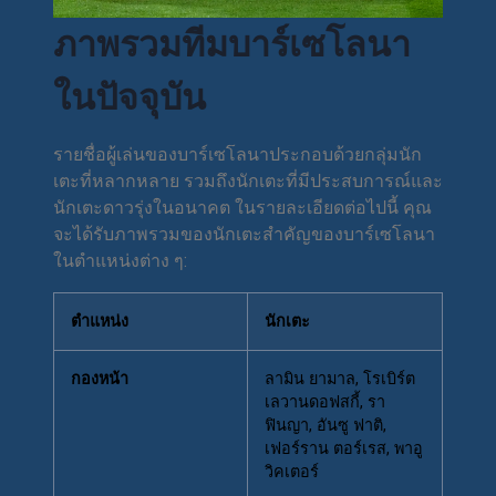
ภาพรวมทีมบาร์เซโลนา
ในปัจจุบัน
รายชื่อผู้เล่นของบาร์เซโลนาประกอบด้วยกลุ่มนัก
เตะที่หลากหลาย รวมถึงนักเตะที่มีประสบการณ์และ
นักเตะดาวรุ่งในอนาคต ในรายละเอียดต่อไปนี้ คุณ
จะได้รับภาพรวมของนักเตะสำคัญของบาร์เซโลนา
ในตำแหน่งต่าง ๆ:
ตำแหน่ง
นักเตะ
กองหน้า
ลามิน ยามาล, โรเบิร์ต
เลวานดอฟสกี้, รา
ฟินญา, อันซู ฟาติ,
เฟอร์ราน ตอร์เรส, พาอู
วิคเตอร์