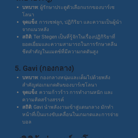
บทบาท
: ผู้รักษาประตูตัวเลือกแรกของบาร์เซ
โลนา
จุดแข็ง
: การเซฟลูก, ปฏิกิริยา และความเป็นผู้นำ
จากแนวหลัง
สถิติ
: Ter Stegen เป็นที่รู้จักในเรื่องปฏิกิริยาที่
ยอดเยี่ยมและความสามารถในการรักษาคลีน
ชีตสำคัญในแมตช์ที่มีความกดดันสูง
5. Gavi (กองกลาง)
บทบาท
: กองกลางหนุ่มและเต็มไปด้วยพลัง
สำคัญต่อเกมกดดันของบาร์เซโลนา
จุดแข็ง
: ความก้าวร้าว การทำงานหนัก และ
ความคิดสร้างสรรค์
สถิติ
: Gavi นำพลังงานเข้าสู่แดนกลาง มักทำ
หน้าที่เป็นแรงขับเคลื่อนในเกมกดและการจ่าย
บอล