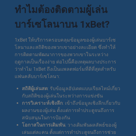
ทำไมต้องติดตามผู้เล่น
บาร์เซโลนาบน 1xBet?
1xBet ให้บริการครอบคลุมข้อมูลของผู้เล่นบาร์เซ
โลนาและสถิติของพวกเขาอย่างละเอียด ซึ่งทำให้
การติดตามพัฒนาการของพวกเขาในระหว่าง
ฤดูกาลเป็นเรื่องง่าย ต่อไปนี้คือเหตุผลบางประการ
ว่าทำไม 1xBet ถึงเป็นแพลตฟอร์มที่ดีที่สุดสำหรับ
แฟนคลับบาร์เซโลนา:
สถิติผู้เล่นสด
: รับข้อมูลอัปเดตแบบเรียลไทม์เกี่ยว
กับสถิติของผู้เล่นในระหว่างการแข่งขัน
การวิเคราะห์เชิงลึก
: เข้าถึงข้อมูลเชิงลึกเกี่ยวกับ
ผลงานของผู้เล่น ตั้งแต่การทำประตูจนถึงการ
สนับสนุนในการป้องกัน
โอกาสในการเดิมพัน
: วางเดิมพันผลลัพธ์ของผู้
เล่นแต่ละคน ตั้งแต่การทำประตูจนถึงการช่วย