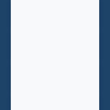
R.
เลวานดอฟสกี้
เฟอร์ราน
ตอร์เรส
R.
BARDGHJI
ลามีน
ยามาล