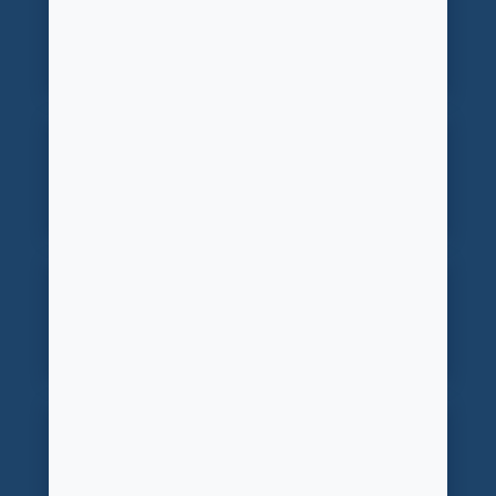
อีริค
การ์เซีย
R.
อาโรจูโจ
โจฟเร
TORRENTS
X.
ESPART