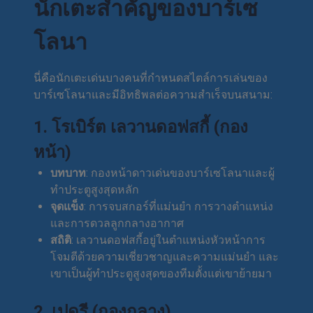
นักเตะสำคัญของบาร์เซ
โลนา
นี่คือนักเตะเด่นบางคนที่กำหนดสไตล์การเล่นของ
บาร์เซโลนาและมีอิทธิพลต่อความสำเร็จบนสนาม:
1. โรเบิร์ต เลวานดอฟสกี้ (กอง
หน้า)
บทบาท
: กองหน้าดาวเด่นของบาร์เซโลนาและผู้
ทำประตูสูงสุดหลัก
จุดแข็ง
: การจบสกอร์ที่แม่นยำ การวางตำแหน่ง
และการดวลลูกกลางอากาศ
สถิติ
: เลวานดอฟสกี้อยู่ในตำแหน่งหัวหน้าการ
โจมตีด้วยความเชี่ยวชาญและความแม่นยำ และ
เขาเป็นผู้ทำประตูสูงสุดของทีมตั้งแต่เขาย้ายมา
2. เปดรี (กองกลาง)