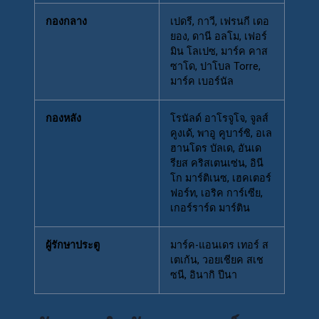
กองกลาง
เปดรี, กาวี, เฟรนกี เดอ
ยอง, ดานี อลโม, เฟอร์
มิน โลเปซ, มาร์ค คาส
ซาโด, ปาโบล Torre,
มาร์ค เบอร์นัล
กองหลัง
โรนัลด์ อาโรจูโจ, จูลส์
คูงเด้, พาอู คูบาร์ซิ, อเล
ฮานโดร บัลเด, อันเด
รียส คริสเตนเซ่น, อินี
โก มาร์ติเนซ, เฮคเตอร์
ฟอร์ท, เอริค การ์เซีย,
เกอร์ราร์ด มาร์ติน
ผู้รักษาประตู
มาร์ค-แอนเดร เทอร์ ส
เตเก้น, วอยเชียค สเช
ซนี, อินากิ ปีนา