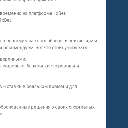
овременно на платформе 1xBet.
xBet.
но поэтому у нас есть обзоры и рейтинги; мы
 рекомендуем. Вот что стоит учитывать:
роверенными.
е кошельки, банковские переводы и
 и ставки в реальном времени для
обоснованные решения о своих спортивных
и.