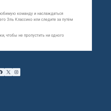
а любимую команду и наслаждаться
го Эль Классико или следите за путём
ки, чтобы не пропустить ни одного