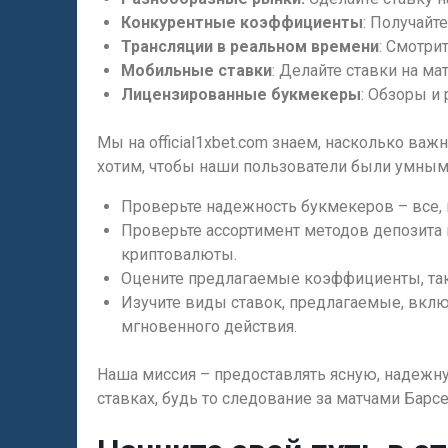
Конкурентные коэффициенты
: Получайт
Трансляции в реальном времени
: Смотри
Мобильные ставки
: Делайте ставки на м
Лицензированные букмекеры
: Обзоры и
Мы на official1xbet.com знаем, насколько ва
хотим, чтобы наши пользователи были умным
Проверьте надежность букмекеров – все, к
Проверьте ассортимент методов депозита
криптовалюты.
Оцените предлагаемые коэффициенты, так
Изучите виды ставок, предлагаемые, вкл
мгновенного действия.
Наша миссия – предоставлять ясную, надежн
ставках, будь то следование за матчами Бар