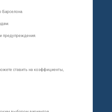
ю Барселона.
ндам.
ли предупреждения.
можете ставить на коэффициенты,
ироким выбором вариантов.