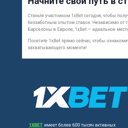
Начните свой путь в ст
Станьте участником 1xBet сегодня, чтобы по
беззаботным опытом ставок. Независимо от т
Барселоны в Европе, 1xBet — идеальное место
Посетите 1xBet прямо сейчас, чтобы ознакоми
захватывающего момента!
1XBET
имеет более 600 тысяч активных