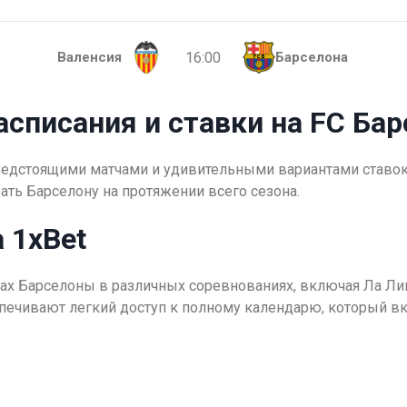
Валенсия
16:00
Барселона
асписания и ставки на FC Ба
предстоящими матчами и удивительными вариантами ставок
ать Барселону на протяжении всего сезона.
 1xBet
чах Барселоны в различных соревнованиях, включая Ла Ли
печивают легкий доступ к полному календарю, который в