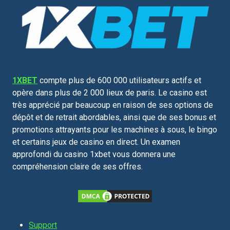
1XBET
compte plus de 600 000 utilisateurs actifs et
opère dans plus de 2 000 lieux de paris. Le casino est
très apprécié par beaucoup en raison de ses options de
dépôt et de retrait abordables, ainsi que de ses bonus et
promotions attrayants pour les machines à sous, le bingo
et certains jeux de casino en direct. Un examen
approfondi du casino 1xbet vous donnera une
compréhension claire de ses offres.
Support