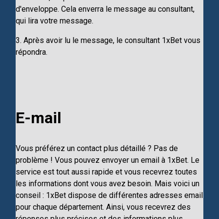
d'enveloppe. Cela enverra le message au consultant,
qui lira votre message.
3. Après avoir lu le message, le consultant 1xBet vous
répondra.
E-mail
Vous préférez un contact plus détaillé ? Pas de
problème ! Vous pouvez envoyer un email à 1xBet. Le
service est tout aussi rapide et vous recevrez toutes
les informations dont vous avez besoin. Mais voici un
conseil : 1xBet dispose de différentes adresses email
pour chaque département. Ainsi, vous recevrez des
réponses plus précises et des informations plus