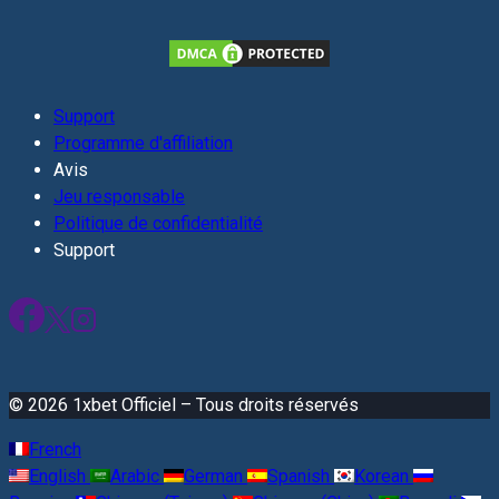
Support
Programme d'affiliation
Avis
Jeu responsable
Politique de confidentialité
Support
© 2026 1xbet Officiel – Tous droits réservés
French
English
Arabic
German
Spanish
Korean