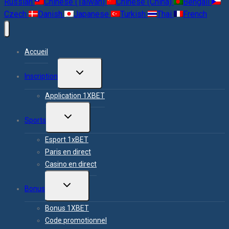
Russian
Chinese (Taiwan)
Chinese (China)
Bengali
Czech
Danish
Japanese
Turkish
Thai
French
Accueil
BASCULER
Inscription
LE
MENU
ENFANT
Application 1XBET
BASCULER
Sports
LE
MENU
ENFANT
Esport 1xBET
Paris en direct
Casino en direct
BASCULER
Bonus
LE
MENU
ENFANT
Bonus 1XBET
Code promotionnel