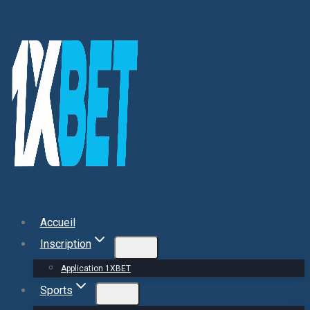
Passer
au
contenu
Accueil
Inscription
Application 1XBET
Sports