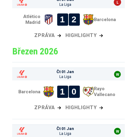
L
La Liga
Atlético
1
2
Barcelona
Madrid
ZPRÁVA
HIGHLIGHTY
Březen 2026
Čt 01 Jan
W
La Liga
Rayo
1
0
Barcelona
Vallecano
ZPRÁVA
HIGHLIGHTY
Čt 01 Jan
W
La Liga