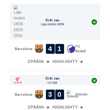
Čt 01 Jan
W
Liga mistrů UEFA
FC
4
1
Barcelona
Kodaň
ZPRÁVA
HIGHLIGHTY
Čt 01 Jan
W
La Liga
3
0
Oviedo
Barcelona
ZPRÁVA
HIGHLIGHTY