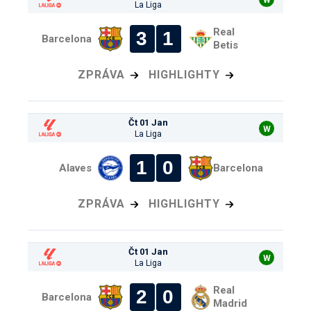
La Liga
Real
3
1
Barcelona
Betis
ZPRÁVA
HIGHLIGHTY
Čt 01 Jan
W
La Liga
1
0
Alaves
Barcelona
ZPRÁVA
HIGHLIGHTY
Čt 01 Jan
W
La Liga
Real
2
0
Barcelona
Madrid