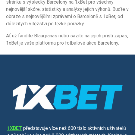
stránku s výsledky Barcelony na 1xBet pro všechny
nejnovější skóre, statistiky a analýzy jejich výkonů. Buďte v
obraze s nejnovějšími zprávami o Barceloně s 1xBet, od
důležitých vítězství po těžké porážky.
Ať už fandíte Blaugranas nebo sázíte na jejich příští zápas,
1xBet je vaše platforma pro fotbalové akce Barcelony.
1XBET
představuje více než 600 tisíc aktivních uživatelů