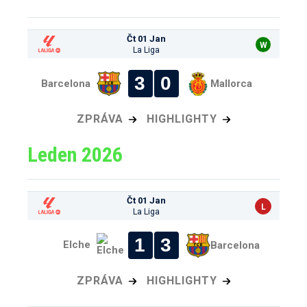
Čt 01 Jan
W
La Liga
3
0
Barcelona
Mallorca
ZPRÁVA
HIGHLIGHTY
Leden 2026
Čt 01 Jan
L
La Liga
1
3
Elche
Barcelona
ZPRÁVA
HIGHLIGHTY