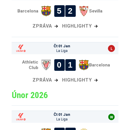
5
2
Barcelona
Sevilla
ZPRÁVA
HIGHLIGHTY
Čt 01 Jan
L
La Liga
Athletic
0
1
Barcelona
Club
ZPRÁVA
HIGHLIGHTY
Únor 2026
Čt 01 Jan
W
La Liga