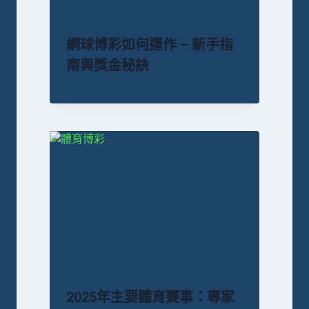
網球博彩如何運作 – 新手指
南與獎金秘訣
2025年主要體育賽事：專家