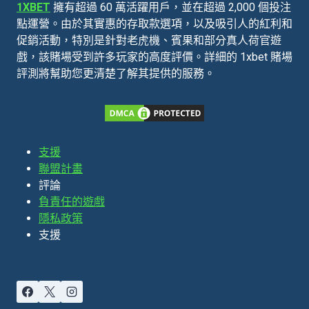
1XBET
擁有超過 60 萬活躍用戶，並在超過 2,000 個投注
點運營。由於其實惠的存取款選項，以及吸引人的紅利和
促銷活動，特別是針對老虎機、賓果和部分真人荷官遊
戲，該賭場受到許多玩家的高度評價。詳細的 1xbet 賭場
評測將幫助您更清楚了解其提供的服務。
支援
聯盟計畫
評論
負責任的遊戲
隱私政策
支援