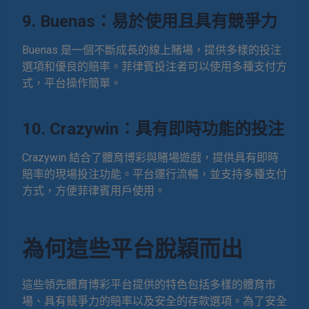
9. Buenas：易於使用且具有競爭力
Buenas 是一個不斷成長的線上賭場，提供多樣的投注
選項和優良的賠率。菲律賓投注者可以使用多種支付方
式，平台操作簡單。
10. Crazywin：具有即時功能的投注
Crazywin 結合了體育博彩與賭場遊戲，提供具有即時
賠率的現場投注功能。平台運行流暢，並支持多種支付
方式，方便菲律賓用戶使用。
為何這些平台脫穎而出
這些領先體育博彩平台提供的特色包括多樣的體育市
場、具有競爭力的賠率以及安全的存款選項。為了安全