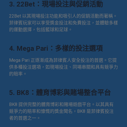
3. 22Bet：現場投注與促銷活動
22Bet 以其現場投注功能和吸引人的促銷活動而著稱。
菲律賓玩家可以享受獎金投注和免費投注，並體驗多樣
的運動選擇，包括籃球和足球。
4. Mega Pari：多樣的投注選項
Mega Pari 正逐漸成為菲律賓人安全投注的首選。它提
供多種投注選項，如現場投注、同場串關和具有競爭力
的賠率。
5. BK8：體育博彩與賭場整合平台
BK8 提供完整的體育博彩和賭場遊戲平台。以其具有
競爭力的賠率和慷慨的獎金聞名，BK8 是菲律賓投注
者的首選之一。