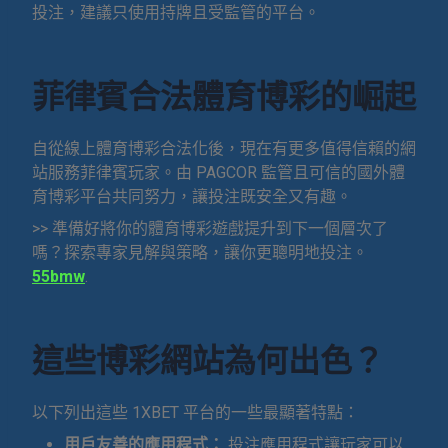
投注，建議只使用持牌且受監管的平台。
菲律賓合法體育博彩的崛起
自從線上體育博彩合法化後，現在有更多值得信賴的網
站服務菲律賓玩家。由 PAGCOR 監管且可信的國外體
育博彩平台共同努力，讓投注既安全又有趣。
>> 準備好將你的體育博彩遊戲提升到下一個層次了
嗎？探索專家見解與策略，讓你更聰明地投注。
55bmw
.
這些博彩網站為何出色？
以下列出這些 1XBET 平台的一些最顯著特點：
用戶友善的應用程式：
投注應用程式讓玩家可以