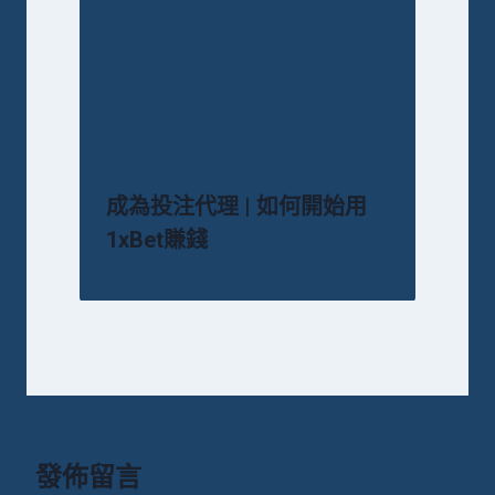
成為投注代理 | 如何開始用
1xBet賺錢
發佈留言