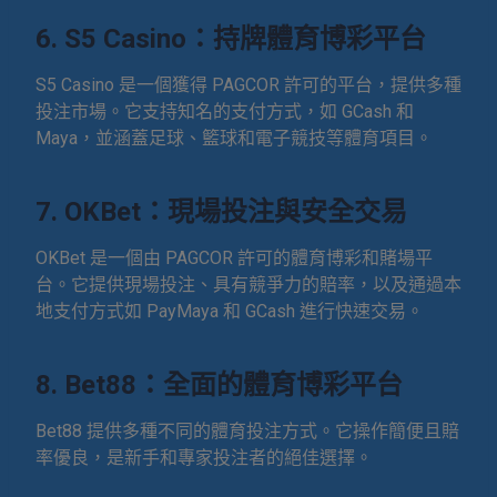
6. S5 Casino：持牌體育博彩平台
S5 Casino 是一個獲得 PAGCOR 許可的平台，提供多種
投注市場。它支持知名的支付方式，如 GCash 和
Maya，並涵蓋足球、籃球和電子競技等體育項目。
7. OKBet：現場投注與安全交易
OKBet 是一個由 PAGCOR 許可的體育博彩和賭場平
台。它提供現場投注、具有競爭力的賠率，以及通過本
地支付方式如 PayMaya 和 GCash 進行快速交易。
8. Bet88：全面的體育博彩平台
Bet88 提供多種不同的體育投注方式。它操作簡便且賠
率優良，是新手和專家投注者的絕佳選擇。