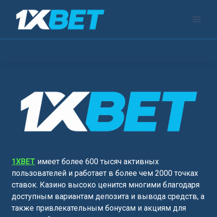
Перейти
к
контенту
1XBET
имеет более 600 тысяч активных
пользователей и работает в более чем 2000 точках
ставок. Казино высоко ценится многими благодаря
доступным вариантам депозита и вывода средств, а
также привлекательным бонусам и акциям для