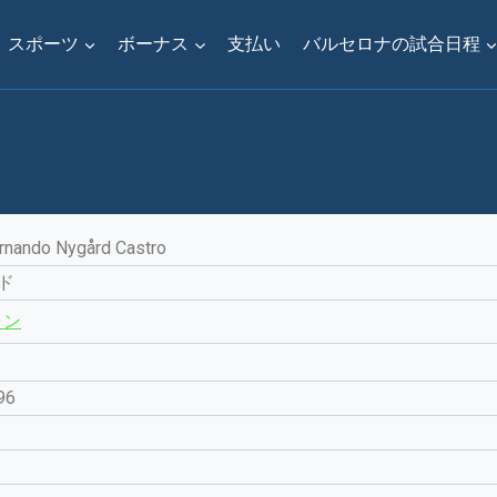
スポーツ
ボーナス
支払い
バルセロナの試合日程
ernando Nygård Castro
ド
ラン
96