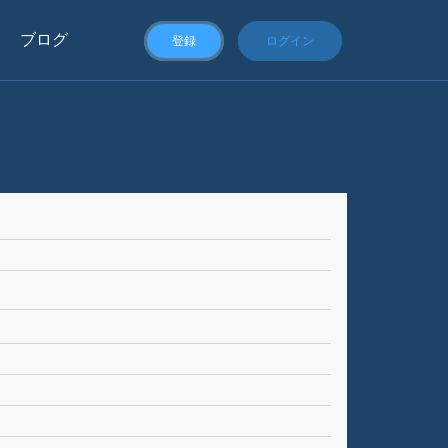
ブログ
登録
ログイン